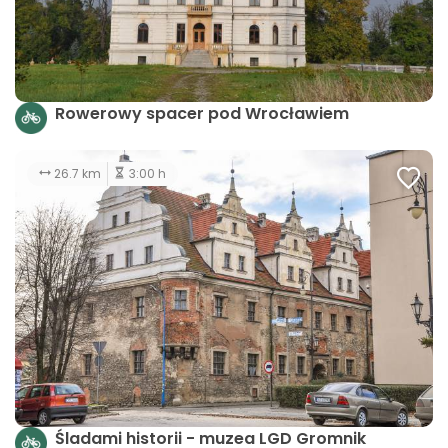
Rowerowy spacer pod Wrocławiem
26.7 km
3:00 h
Śladami historii - muzea LGD Gromnik