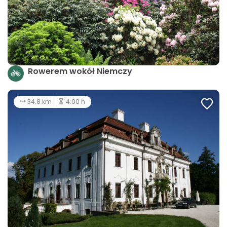
Rowerem wokół Niemczy
34.8 km
4:00 h