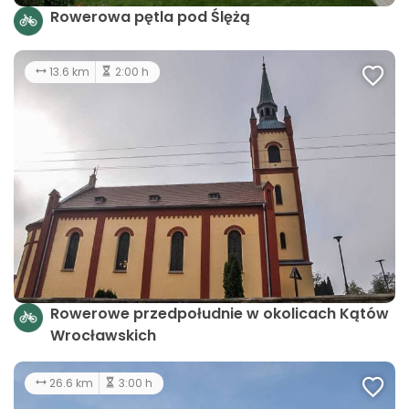
Rowerowa pętla pod Ślężą
13.6 km
2:00 h
Rowerowe przedpołudnie w okolicach Kątów
Wrocławskich
26.6 km
3:00 h