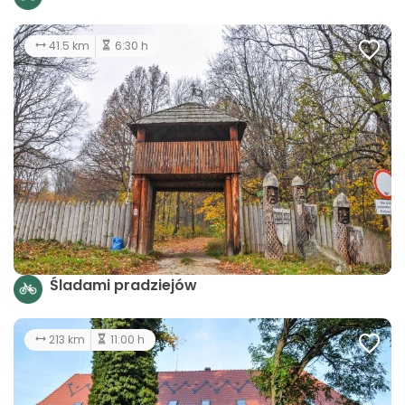
41.5 km
6:30 h
Śladami pradziejów
213 km
11:00 h