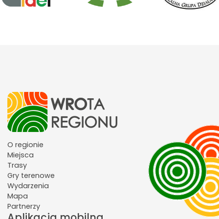
O regionie
Miejsca
Trasy
Gry terenowe
Wydarzenia
Mapa
Partnerzy
Aplikacja mobilna