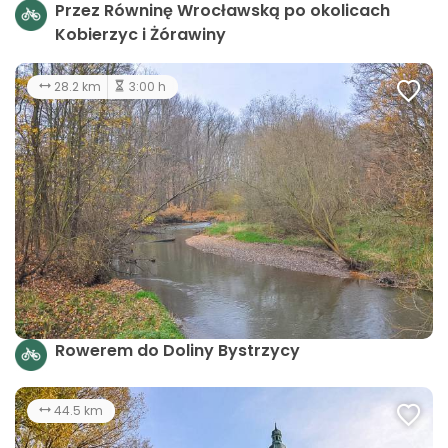
Przez Równinę Wrocławską po okolicach
Kobierzyc i Żórawiny
28.2 km
3:00 h
Rowerem do Doliny Bystrzycy
44.5 km