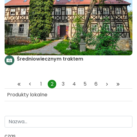
Średniowiecznym traktem
1
2
3
4
5
6
Produkty lokalne
czas